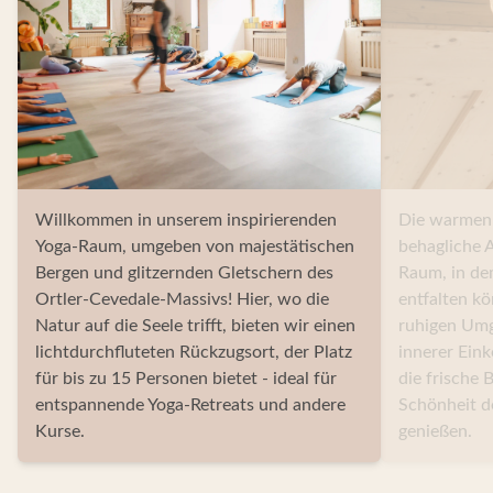
Willkommen in unserem inspirierenden
Die warmen
Yoga-Raum, umgeben von majestätischen
behagliche 
Bergen und glitzernden Gletschern des
Raum, in de
Ortler-Cevedale-Massivs! Hier, wo die
entfalten kö
Natur auf die Seele trifft, bieten wir einen
ruhigen Um
lichtdurchfluteten Rückzugsort, der Platz
innerer Eink
für bis zu 15 Personen bietet - ideal für
die frische 
entspannende Yoga-Retreats und andere
Schönheit d
Kurse.
genießen.